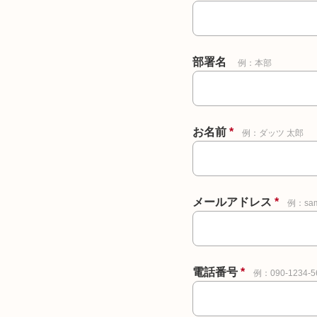
部署名
例：本部
お名前
*
例：ダッツ 太郎
メールアドレス
*
例：sam
電話番号
*
例：090-1234-5