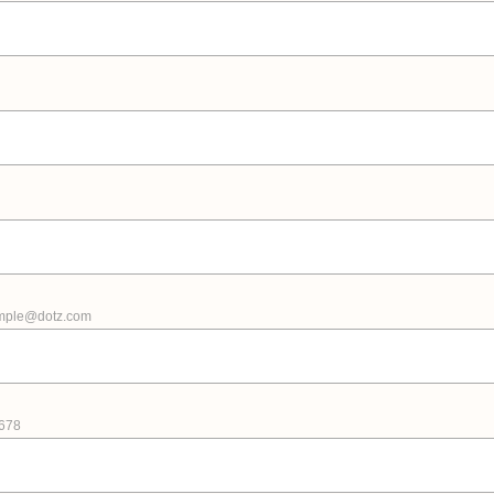
ple@dotz.com
678